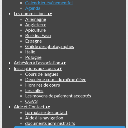
Calendrier évènementiel
Agenda
Les commissions
▴
▾
Allemagne
Angleterre
Apiculture
Burkina Faso
Espagne
Ghilde des photographes
Italie
Pologne
Adhésion à l'association
▴
▾
Inscriptions aux cours
▴
▾
Cours de langues
Deuxième cours du même élève
Horaires de cours
Les salles
Les moyens de paiement acceptés
CGV3
Aide et Contact
▴
▾
formulaire de contact
Aide à la navigation
documents administratifs