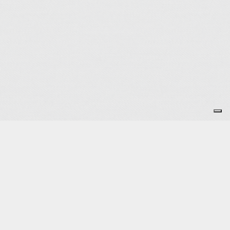
formulaire d'inscription
Je m'abonne à la newsletter
OK
Plan du site
Licences
Mentions légales
CGUV
Paramétrer vos cookies