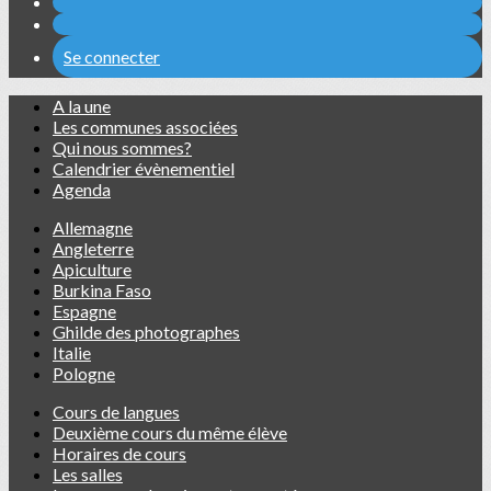
Se connecter
A la une
Les communes associées
Qui nous sommes?
Calendrier évènementiel
Agenda
Allemagne
Angleterre
Apiculture
Burkina Faso
Espagne
Ghilde des photographes
Italie
Pologne
Cours de langues
Deuxième cours du même élève
Horaires de cours
Les salles