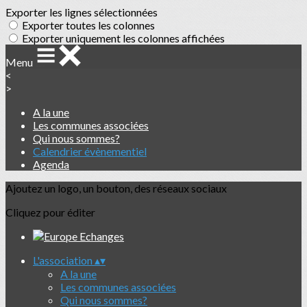
Exporter les lignes sélectionnées
Exporter toutes les colonnes
Exporter uniquement les colonnes affichées
Menu
<
>
A la une
Les communes associées
Qui nous sommes?
Calendrier évènementiel
Agenda
Ajoutez un logo, un bouton, des réseaux sociaux
Cliquez pour éditer
L'association
▴
▾
A la une
Les communes associées
Qui nous sommes?