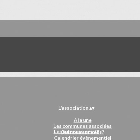
L'association
▴
▾
A la une
Les communes associées
Les commissions
▴
▾
Qui nous sommes?
Calendrier évènementiel