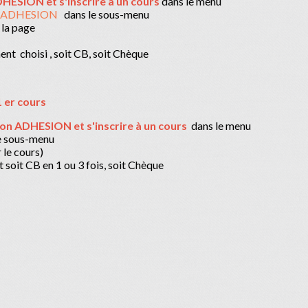
HESION et s'inscrire à un cours
dans le menu
 ADHESION
dans le sous-menu
la page
nt choisi , soit CB, soit Chèque
1 er cours
on ADHESION et s'inscrire à un cours
dans le menu
e sous-menu
 le cours)
 soit CB en 1 ou 3 fois, soit Chèque