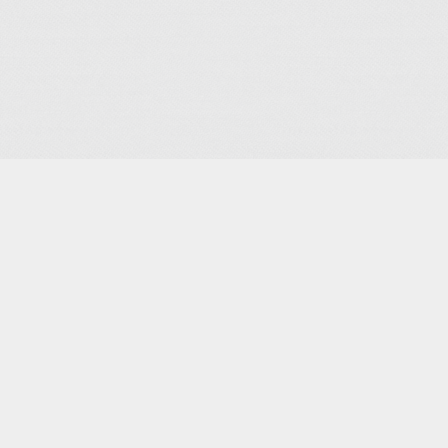
formulaire d'inscription
Je m'abonne à la newsletter
OK
Plan du site
Licences
Mentions légales
CGUV
Paramétrer vos cookies
Se connecter
Propulsé par AssoConnect, le logiciel des associations Cult