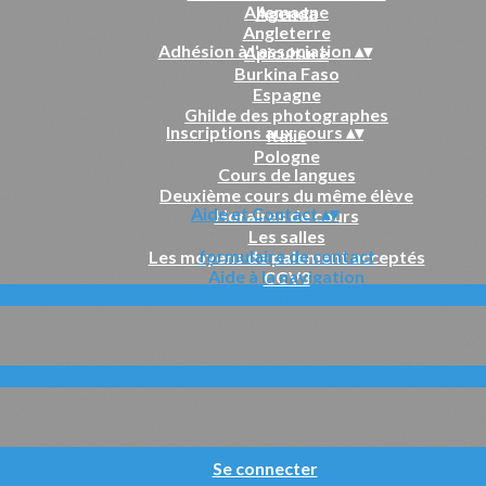
Allemagne
Agenda
Angleterre
Adhésion à l'association
▴
▾
Apiculture
Burkina Faso
Espagne
Ghilde des photographes
Inscriptions aux cours
▴
▾
Italie
Pologne
Cours de langues
Deuxième cours du même élève
Aide et Contact
▴
▾
Horaires de cours
Les salles
formulaire de contact
Les moyens de paiement acceptés
Aide à la navigation
CGV3
documents administratifs
Se connecter