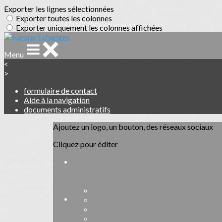
Exporter les lignes sélectionnées
Exporter toutes les colonnes
Exporter uniquement les colonnes affichées
Menu
<
>
formulaire de contact
Aide à la navigation
documents administratifs
Ajoutez un logo, un bouton, des réseaux sociaux
Cliquez pour éditer