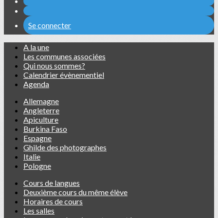
Se connecter
A la une
Les communes associées
Qui nous sommes?
Calendrier évènementiel
Agenda
Allemagne
Angleterre
Apiculture
Burkina Faso
Espagne
Ghilde des photographes
Italie
Pologne
Cours de langues
Deuxième cours du même élève
Horaires de cours
Les salles