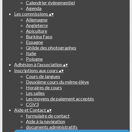
Calendrier évènementiel
Agenda
Les commissions
▴
▾
Allemagne
Angleterre
Apiculture
Burkina Faso
Espagne
Ghilde des photographes
Italie
Pologne
Adhésion à l'association
▴
▾
Inscriptions aux cours
▴
▾
Cours de langues
Deuxième cours du même élève
Horaires de cours
Les salles
Les moyens de paiement acceptés
CGV3
Aide et Contact
▴
▾
formulaire de contact
Aide à la navigation
documents administratifs