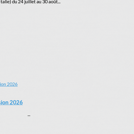
ie) du 24 juillet au 30 août...
sion 2026
e Uelzen ...