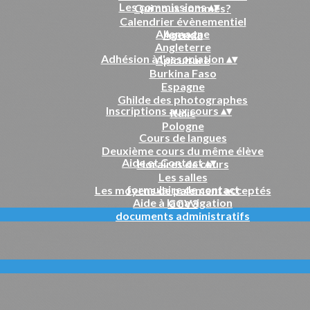
Les commissions
▴
▾
Qui nous sommes?
Calendrier évènementiel
Allemagne
Agenda
Angleterre
Adhésion à l'association
▴
▾
Apiculture
Burkina Faso
Espagne
Ghilde des photographes
Inscriptions aux cours
▴
▾
Italie
Pologne
Cours de langues
Deuxième cours du même élève
Aide et Contact
▴
▾
Horaires de cours
Les salles
formulaire de contact
Les moyens de paiement acceptés
Aide à la navigation
CGV3
documents administratifs