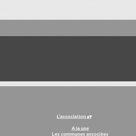
L'association
▴
▾
A la une
Les communes associées