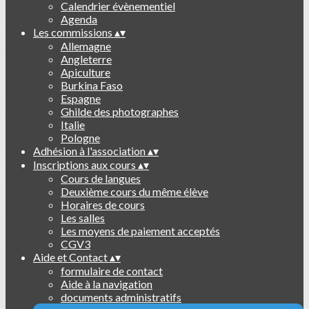
Calendrier évènementiel
Agenda
Les commissions
▴
▾
Allemagne
Angleterre
Apiculture
Burkina Faso
Espagne
Ghilde des photographes
Italie
Pologne
Adhésion à l'association
▴
▾
Inscriptions aux cours
▴
▾
Cours de langues
Deuxième cours du même élève
Horaires de cours
Les salles
Les moyens de paiement acceptés
CGV3
Aide et Contact
▴
▾
formulaire de contact
Aide à la navigation
documents administratifs