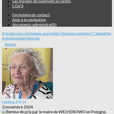
Les moyens de paiement acceptés
CGV3
formulaire de contact
Aide à la navigation
documents administratifs
A la une
Les communes associées
Qui nous sommes?
Calendrier
évènementiel
Agenda
Retour
Hélène ZYCH
3 novembre 2024