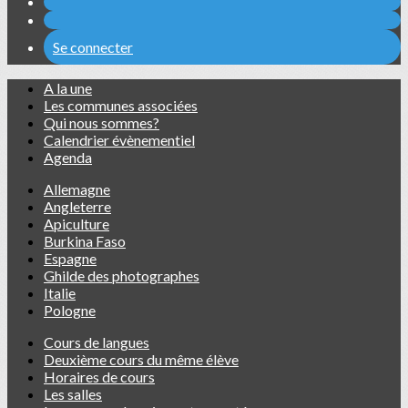
Se connecter
A la une
Les communes associées
Qui nous sommes?
Calendrier évènementiel
Agenda
Allemagne
Angleterre
Apiculture
Burkina Faso
Espagne
Ghilde des photographes
Italie
Pologne
Cours de langues
Deuxième cours du même élève
Horaires de cours
Les salles