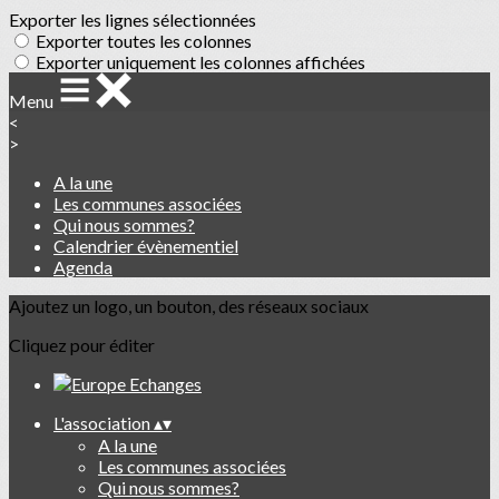
Exporter les lignes sélectionnées
Exporter toutes les colonnes
Exporter uniquement les colonnes affichées
Menu
<
>
A la une
Les communes associées
Qui nous sommes?
Calendrier évènementiel
Agenda
Ajoutez un logo, un bouton, des réseaux sociaux
Cliquez pour éditer
L'association
▴
▾
A la une
Les communes associées
Qui nous sommes?