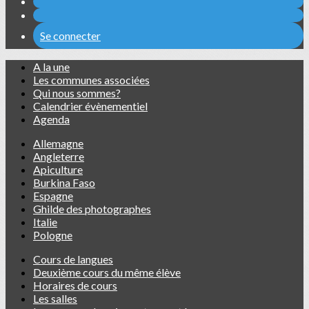
Se connecter
A la une
Les communes associées
Qui nous sommes?
Calendrier évènementiel
Agenda
Allemagne
Angleterre
Apiculture
Burkina Faso
Espagne
Ghilde des photographes
Italie
Pologne
Cours de langues
Deuxième cours du même élève
Horaires de cours
Les salles