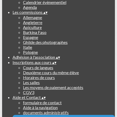
Calendrier évènementiel
Agenda
Les commissions
▴
▾
Allemagne
Angleterre
Apiculture
Burkina Faso
Espagne
Ghilde des photographes
Italie
Pologne
Adhésion à l'association
▴
▾
Inscriptions aux cours
▴
▾
Cours de langues
Deuxième cours du même élève
Horaires de cours
Les salles
Les moyens de paiement acceptés
CGV3
Aide et Contact
▴
▾
formulaire de contact
Aide à la navigation
documents administratifs