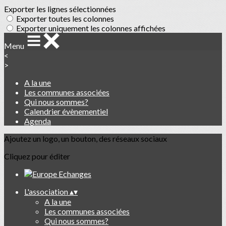
Exporter les lignes sélectionnées
Exporter toutes les colonnes
Exporter uniquement les colonnes affichées
Menu
<
>
A la une
Les communes associées
Qui nous sommes?
Calendrier évènementiel
Agenda
Ajoutez un logo, un bouton, des réseaux sociaux
Cliquez pour éditer
L'association
▴
▾
A la une
Les communes associées
Qui nous sommes?